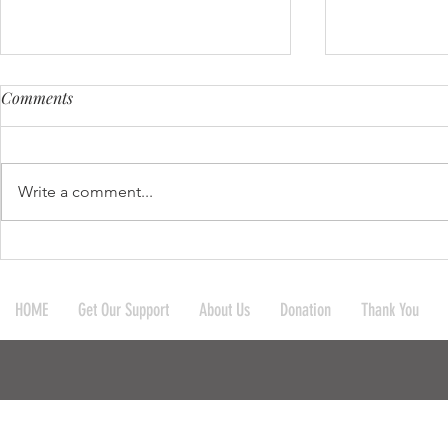
Comments
Write a comment...
บริจาคผ้าห่มและมุ้งให้กับ
บริจาคกระเป
โรงเรียน 4 โรงเรียน และชาว
ให้กับ 10 โร
HOME
Get Our Support
About Us
Donation
Thank You
บ้านในละแวกใกล้เคียง ที่
สำนักสงฆ์ ก
อ.แม่สะเรียง จ.แม่ฮ่องสอ