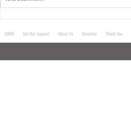
บริจาคผ้าห่มและมุ้งให้กับ
บริจาคกระเป
โรงเรียน 4 โรงเรียน และชาว
ให้กับ 10 โร
HOME
Get Our Support
About Us
Donation
Thank You
บ้านในละแวกใกล้เคียง ที่
สำนักสงฆ์ ก
อ.แม่สะเรียง จ.แม่ฮ่องสอ