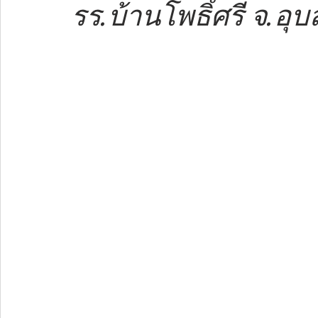
รร.บ้านโพธิ์ศรี จ.อุ