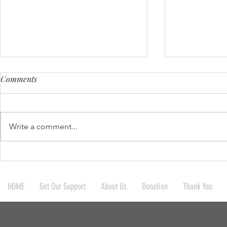
Comments
Write a comment...
บริจาคผ้าห่มและมุ้งให้กับ
บริจาคกระเป
โรงเรียน 4 โรงเรียน และชาว
ให้กับ 10 โร
HOME
Get Our Support
About Us
Donation
Thank You
บ้านในละแวกใกล้เคียง ที่
สำนักสงฆ์ ก
อ.แม่สะเรียง จ.แม่ฮ่องสอ