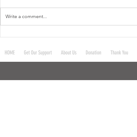
Write a comment...
บริจาคผ้าห่มและมุ้งให้กับ
บริจาคกระเป
โรงเรียน 4 โรงเรียน และชาว
ให้กับ 10 โร
HOME
Get Our Support
About Us
Donation
Thank You
บ้านในละแวกใกล้เคียง ที่
สำนักสงฆ์ ก
อ.แม่สะเรียง จ.แม่ฮ่องสอ